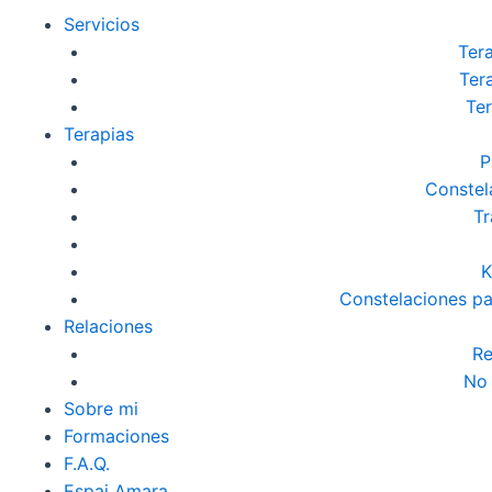
Servicios
Tera
Ter
Ter
Terapias
P
Constel
Tr
K
Constelaciones pa
Relaciones
R
No
Sobre mi
Formaciones
F.A.Q.
Espai Amara